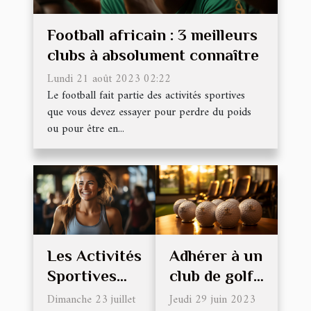
Football africain : 3 meilleurs
clubs à absolument connaître
Lundi 21 août 2023 02:22
Le football fait partie des activités sportives
que vous devez essayer pour perdre du poids
ou pour être en...
Les Activités
Adhérer à un
Sportives
club de golf,
pour Garder
quels en
Dimanche 23 juillet
Jeudi 29 juin 2023