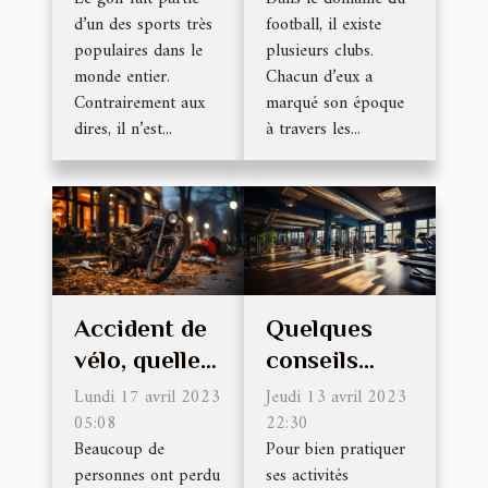
absolument
d’un des sports très
football, il existe
connaître
populaires dans le
plusieurs clubs.
monde entier.
Chacun d’eux a
Contrairement aux
marqué son époque
dires, il n’est...
à travers les...
Accident de
Quelques
vélo, quelles
conseils
sont les
pour choisir
Lundi 17 avril 2023
Jeudi 13 avril 2023
causes et
05:08
sa salle de
22:30
Beaucoup de
Pour bien pratiquer
comment se
sport
personnes ont perdu
ses activités
protéger ?