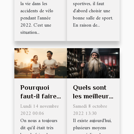
la vie dans les
sportives, il faut
accidents de vélo
d'abord choisir une
pendant l'année
bonne salle de sport.
2022. C'est une
En raison de...
situation...
Pourquoi
Quels sont
faut-il faire
les meilleurs
du sport ?
WOD ?
Lundi 14 novembre
Samedi 8 octobre
2022 00:06
2022 13:30
On nous a toujours
Il existe aujourd'hui,
dit qu'il était très
plusieurs moyens