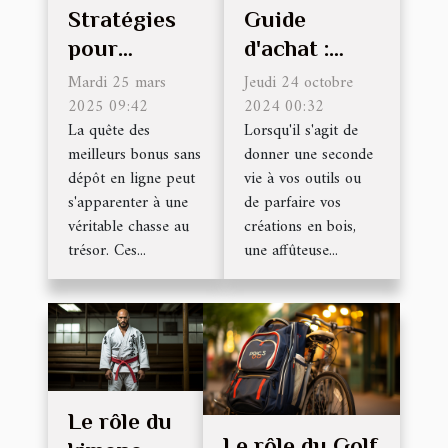
Stratégies
Guide
pour
d'achat :
identifier les
choisir une
Mardi 25 mars
Jeudi 24 octobre
meilleurs
2025 09:42
affûteuse
2024 00:32
La quête des
Lorsqu'il s'agit de
bonus sans
adaptée à
meilleurs bonus sans
donner une seconde
dépôt en
vos projets
dépôt en ligne peut
vie à vos outils ou
ligne
de bricolage
s'apparenter à une
de parfaire vos
véritable chasse au
créations en bois,
trésor. Ces...
une affûteuse...
Le rôle du
Le rôle du Golf