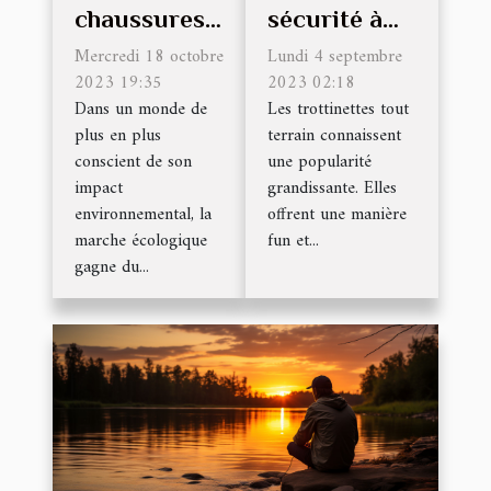
chaussures
sécurité à
Nature dans
suivre lors
Mercredi 18 octobre
Lundi 4 septembre
la promotion
2023 19:35
de la
2023 02:18
Dans un monde de
Les trottinettes tout
de la marche
conduite de
plus en plus
terrain connaissent
écologique
trottinettes
conscient de son
une popularité
tout terrain
impact
grandissante. Elles
environnemental, la
offrent une manière
marche écologique
fun et...
gagne du...