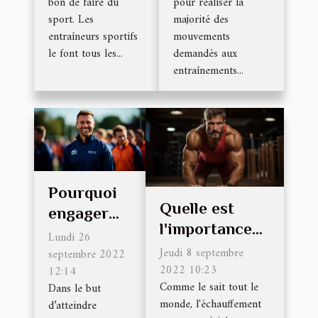
bon de faire du
pour réaliser la
sport. Les
majorité des
entraîneurs sportifs
mouvements
le font tous les...
demandés aux
entraînements...
Pourquoi
Quelle est
engager
l'importance
un coach
Lundi 26
de
Jeudi 8 septembre
sportif ?
septembre 2022
l'échauffement
2022 10:23
12:14
Comme le sait tout le
Dans le but
en
monde, l'échauffement
d’atteindre
musculation ?