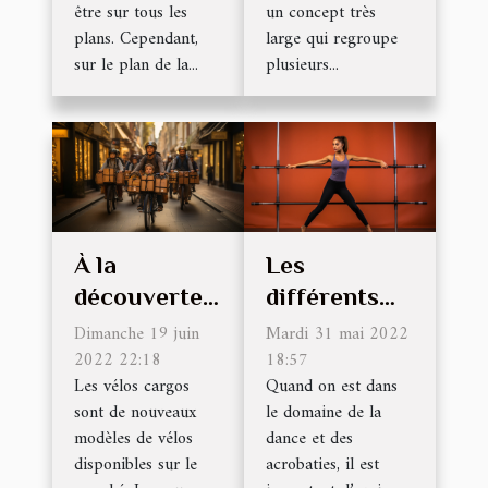
être sur tous les
un concept très
plans. Cependant,
large qui regroupe
sur le plan de la...
plusieurs...
À la
Les
découverte
différents
des
types de
Dimanche 19 juin
Mardi 31 mai 2022
différentes
2022 22:18
barre pole
18:57
Les vélos cargos
Quand on est dans
familles de
dance
sont de nouveaux
le domaine de la
vélo cargo
modèles de vélos
dance et des
disponibles sur le
acrobaties, il est