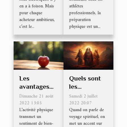
d’un tel
en a à foison. Mais
athlètes
programme
pour chaque
professionnels, la
acheteur ambitieux,
préparation
?
c’est le...
physique est un...
Les
Quels sont
avantages
les
du sport sur
différents
Dimanche 21 août
Samedi 2 juillet
la santé
2022 13:05
types de
2022 20:07
L’activité physique
Quand on parle de
voyages
transmet un
voyage spirituel, on
spirituels ?
sentiment de bien-
met un accent sur