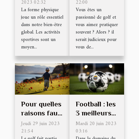
une Bonne
2023 02:32
sont les
22:00
La forme physique
Vous êtes un
Forme
avantages ?
joue un rôle essentiel
passionné de golf et
Physique
dans notre bien-être
vous aimez pratiquer
global. Les activités
souvent ? Alors ? il
sportives sont un
serait judicieux pour
moyen...
vous de...
Pour quelles
Football : les
raisons faut-
3 meilleurs
il pratiquer
clubs que
Jeudi 29 juin 2023
Mardi 20 juin 2023
le golf ?
21:54
vous devez
03:16
Le golf fait partie
Dans le domaine du