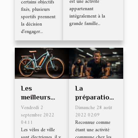
est une activité
certains objectifs
appartenant
fixés, plusieurs
intégralement à la
sportifs prennent
grande famille...
la décision
d’engager...
Les
La
meilleurs
préparation
vélos de ville
physique :
Vendredi 2
Dimanche 28 août
électrique
septembre 2022
quels sont
2022 02:09
04:11
Reconnue comme
les
Les vélos de ville
étant une activité
avantages
sont électriques, il y
commune chez les