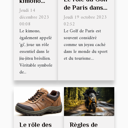
kimono
de Paris dans
dans le jiu-
Jeudi 14
le
Jeudi 19 octobre 2023
jitsu
décembre 2023
développement
02:52
00:08
brésilien
Le Golf de Paris est
Le kimono,
du tourisme
souvent considéré
également appelé
local
comme un joyau caché
'gi', joue un rôle
dans le monde du sport
essentiel dans le
et du tourisme....
jiu-jitsu brésilien.
Véritable symbole
de...
Le rôle des
Règles de