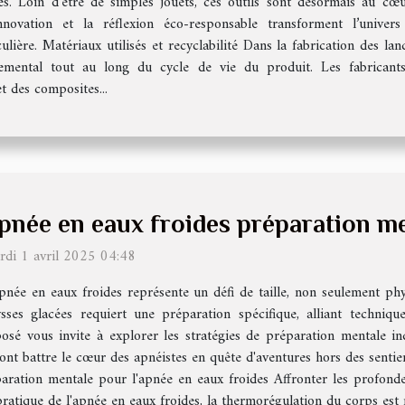
es. Loin d’être de simples jouets, ces outils sont désormais au cœu
novation et la réflexion éco-responsable transforment l’univer
lière. Matériaux utilisés et recyclabilité Dans la fabrication des la
emental tout au long du cycle de vie du produit. Les fabricants p
t des composites...
pnée en eaux froides préparation me
rdi 1 avril 2025 04:48
pnée en eaux froides représente un défi de taille, non seulement ph
sses glacées requiert une préparation spécifique, alliant techniqu
osé vous invite à explorer les stratégies de préparation mentale 
font battre le cœur des apnéistes en quête d'aventures hors des senti
éparation mentale pour l'apnée en eaux froides Affronter les profond
ratique de l'apnée en eaux froides, la thermorégulation du corps est m